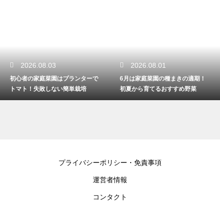
026.08.03
2026.08.01
2
者の家庭菜園はプランターで
6月は家庭菜園の種まきの適期！
4月
ト！失敗しない簡単栽培
初夏から育てるおすすめ野菜
すめ
プライバシーポリシー・免責事項
運営者情報
コンタクト