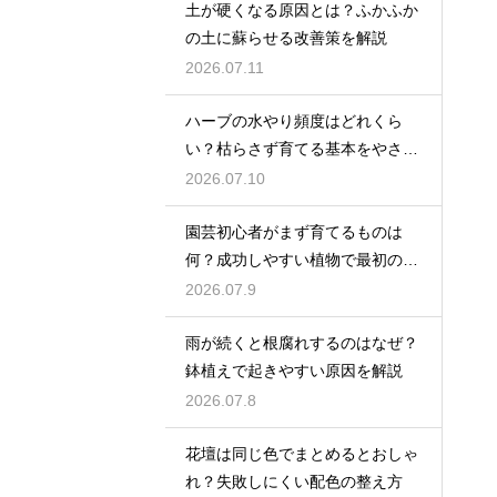
土が硬くなる原因とは？ふかふか
の土に蘇らせる改善策を解説
2026.07.11
ハーブの水やり頻度はどれくら
い？枯らさず育てる基本をやさし
く紹介
2026.07.10
園芸初心者がまず育てるものは
何？成功しやすい植物で最初の一
歩を踏み出そう
2026.07.9
雨が続くと根腐れするのはなぜ？
鉢植えで起きやすい原因を解説
2026.07.8
花壇は同じ色でまとめるとおしゃ
れ？失敗しにくい配色の整え方